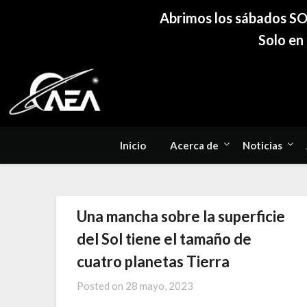
Abrimos los sábados SOL
Solo en
Skip
to
content
Observatorio de Oro Verde
Inicio
Acerca de
Noticias
Una mancha sobre la superficie
del Sol tiene el tamaño de
cuatro planetas Tierra
Posted on
28 mayo, 2023