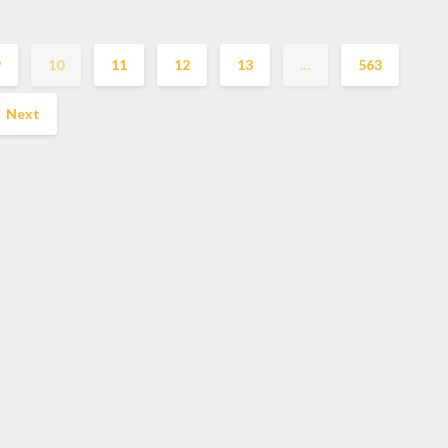
9
10
11
12
13
…
563
Next