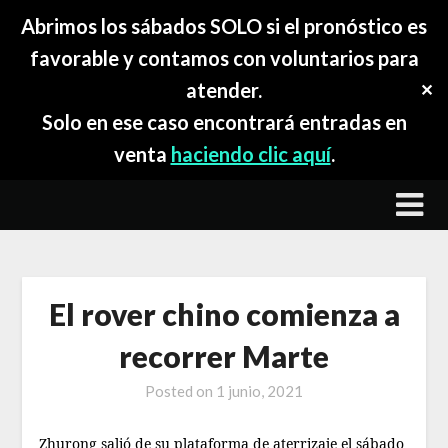
Abrimos los sábados SOLO si el pronóstico es
favorable y contamos con voluntarios para
atender.
✕
Solo en ese caso encontrará entradas en
venta
haciendo clic aquí
.
Skip
to
content
El rover chino comienza a
recorrer Marte
Posted on
1 junio, 2021
Zhurong salió de su plataforma de aterrizaje el sábado