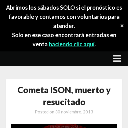
Abrimos los sábados SOLO si el pronóstico es
favorable y contamos con voluntarios para
atender.
✕
Solo en ese caso encontrará entradas en
venta
haciendo clic aquí
.
Skip
to
content
Cometa ISON, muerto y
resucitado
Posted on
30 noviembre, 2013